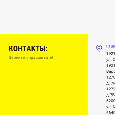
КОНТАКТЫ:
Наши
1921
Звоните, спрашивайте!
ул. 
1921
Варф
1270
д. 7
1272
д.7Б
6200
ул. 
6640